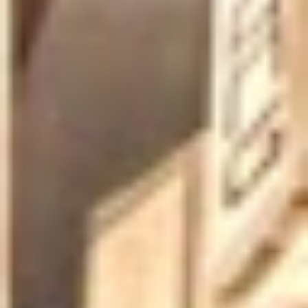
Welcome
to
NAM
VANG
Restaurant