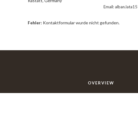
Rastatt, Germany
Email:
alban.lata1
Fehler:
Kontaktformular wurde nicht gefunden.
OVERVIEW
Das Restaurant
Speisekarte
Über Uns
Impressum